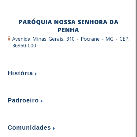
PARÓQUIA NOSSA SENHORA DA
PENHA
Avenida Minas Gerais, 310 - Pocrane - MG - CEP:
36960-000
História
Nossa Senhora da Penha, em Pocrane
Padroeiro
Nosso 6°. Pároco, Pe. Waldir da Silva
Nossa Senhora da Penha-01 de setembro
Soares, auxiliado pelo Dr. Taumaturgo,
Comunidades
discorre sobre o culto a Nossa Senhora da