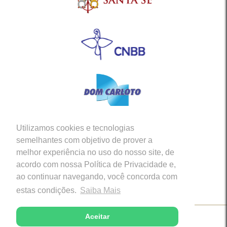
Utilizamos cookies e tecnologias
Siga-nos em nossas Redes Sociais
semelhantes com objetivo de prover a
melhor experiência no uso do nosso site, de
acordo com nossa Política de Privacidade e,
ao continuar navegando, você concorda com
estas condições.
Saiba Mais
Aceitar
Copyright © 2026 - Diocese de Caratinga (MG)