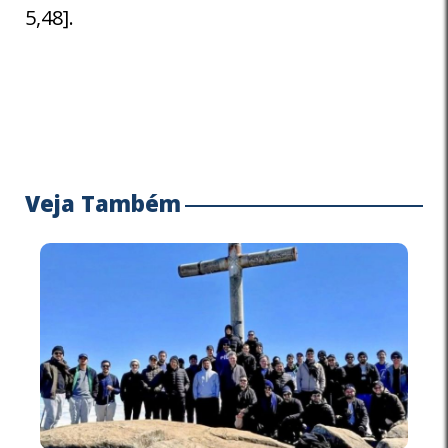
5,48].
Veja Também