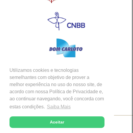
Utilizamos cookies e tecnologias
Siga-nos em nossas Redes Sociais
semelhantes com objetivo de prover a
melhor experiência no uso do nosso site, de
acordo com nossa Política de Privacidade e,
ao continuar navegando, você concorda com
estas condições.
Saiba Mais
Aceitar
Copyright © 2026 - Diocese de Caratinga (MG)
Desenvolvido com excelência por