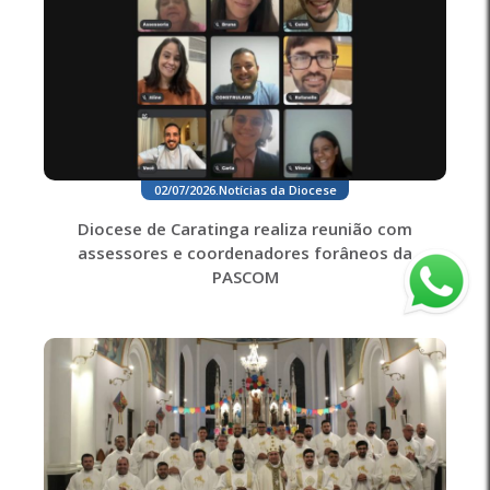
02/07/2026
.
Notícias da Diocese
Diocese de Caratinga realiza reunião com
assessores e coordenadores forâneos da
PASCOM