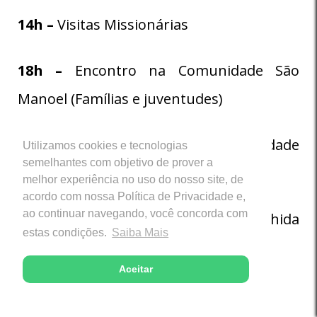
14h –
Visitas Missionárias
18h –
Encontro na Comunidade São
Manoel (Famílias e juventudes)
19h –
Encontro de Jovens – Comunidade
Utilizamos cookies e tecnologias
semelhantes com objetivo de prover a
Patrocínio
melhor experiência no uso do nosso site, de
acordo com nossa Política de Privacidade e,
ao continuar navegando, você concorda com
20h30 –
Retorno para a Casa de Acolhida
estas condições.
Saiba Mais
do Polo Patrocínio (se necessário)
Aceitar