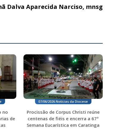
mã Dalva Aparecida Narciso, mnsg
07/06/2026
.
Notícias da Diocese
e
Procissão de Corpus Christi reúne
o no
centenas de fiéis e encerra a 67ª
rias de
Semana Eucarística em Caratinga
ças