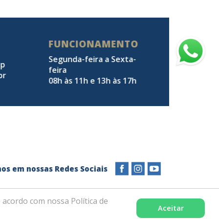
FUNCIONAMENTO
Segunda-feira a Sexta-
pp
feira
br
08h às 11h e 13h às 17h
a-nos em nossas Redes Sociais
 acordo com nossa Política de
Aceitar
Desenvolvido com excelência por