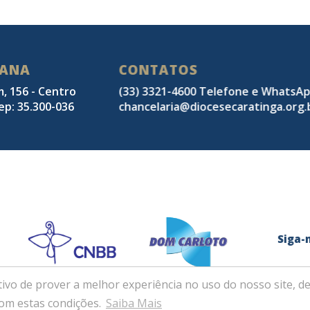
SANA
CONTATOS
m, 156 - Centro
(33) 3321-4600 Telefone e WhatsA
ep: 35.300-036
chancelaria@diocesecaratinga.org.
Sig
ivo de prover a melhor experiência no uso do nosso site, de
com estas condições.
Saiba Mais