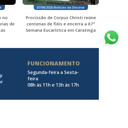
07/06/2026
.
Notícias da Diocese
e
Procissão de Corpus Christi reúne
o no
centenas de fiéis e encerra a 67ª
rias de
Semana Eucarística em Caratinga
ças
FUNCIONAMENTO
Segunda-feira a Sexta-
pp
feira
br
08h às 11h e 13h às 17h