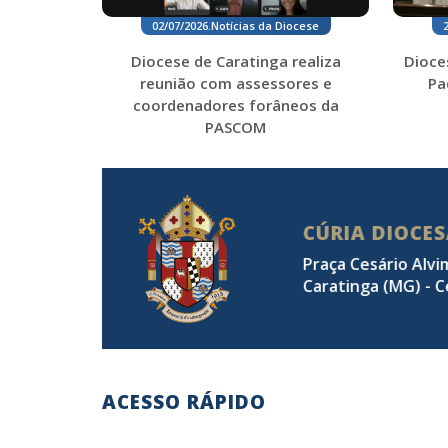
02/07/2026
.
Notícias da Diocese
Diocese de Caratinga realiza
Dioce
reunião com assessores e
Pa
coordenadores forâneos da
PASCOM
CÚRIA DIOCE
Praça Cesário Alvi
Caratinga (MG) - C
ACESSO RÁPIDO