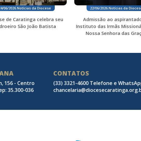
24/06/2026
.
Notícias da Diocese
22/06/2026
.
Notícias da Dioces
se de Caratinga celebra seu
Admissão ao aspirantad
droeiro São João Batista
Instituto das Irmãs Missioná
Nossa Senhora das Gra
SANA
CONTATOS
m, 156 - Centro
(33) 3321-4600 Telefone e WhatsA
ep: 35.300-036
chancelaria@diocesecaratinga.org.