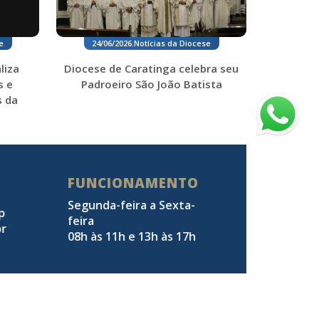
e
24/06/2026
.
Notícias da Diocese
liza
Diocese de Caratinga celebra seu
s e
Padroeiro São João Batista
 da
FUNCIONAMENTO
Segunda-feira a Sexta-
pp
feira
br
08h às 11h e 13h às 17h