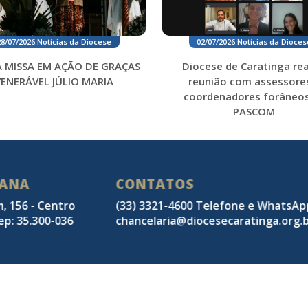
28/07/2026
.
Notícias da Diocese
02/07/2026
.
Notícias da Dioces
 MISSA EM AÇÃO DE GRAÇAS
Diocese de Caratinga rea
VENERÁVEL JÚLIO MARIA
reunião com assessore
coordenadores forâneos
PASCOM
SANA
CONTATOS
m, 156 - Centro
(33) 3321-4600 Telefone e WhatsA
ep: 35.300-036
chancelaria@diocesecaratinga.org.