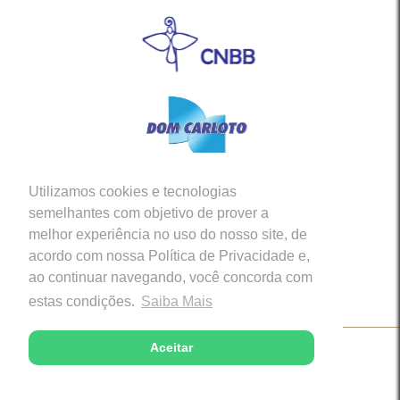
Utilizamos cookies e tecnologias
Siga-nos em nossas Redes Sociais
semelhantes com objetivo de prover a
melhor experiência no uso do nosso site, de
acordo com nossa Política de Privacidade e,
ao continuar navegando, você concorda com
estas condições.
Saiba Mais
Aceitar
Copyright © 2026 - Diocese de Caratinga (MG)
Desenvolvido com excelência por