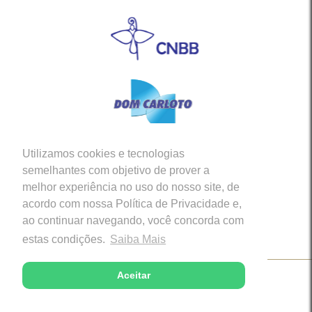
Utilizamos cookies e tecnologias
Siga-nos em nossas Redes Sociais
semelhantes com objetivo de prover a
melhor experiência no uso do nosso site, de
acordo com nossa Política de Privacidade e,
ao continuar navegando, você concorda com
estas condições.
Saiba Mais
Aceitar
Copyright © 2026 - Diocese de Caratinga (MG)
Desenvolvido com excelência por