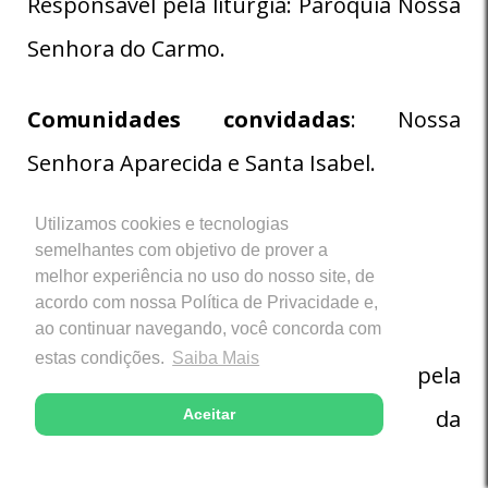
Responsável pela liturgia: Paróquia Nossa
Senhora do Carmo.
Comunidades convidadas
: Nossa
Senhora Aparecida e Santa Isabel.
Utilizamos cookies e tecnologias
semelhantes com objetivo de prover a
melhor experiência no uso do nosso site, de
09/09
Sexta feira
acordo com nossa Política de Privacidade e,
ao continuar navegando, você concorda com
estas condições.
Saiba Mais
15h
Santa Missa – Responsáveis pela
liturgia: Ministros da Eucaristia e da
Aceitar
Palavra.