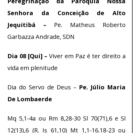
Peregrinação da Paróquia Nossa
Senhora da Conceição de Alto
Jequitibá –
Pe. Matheus Roberto
Garbazza Andrade, SDN
Dia 08 [Qui] –
Viver em Paz é ter direito a
vida em plenitude
Dia do Servo de Deus –
Pe. Júlio Maria
De Lombaerde
Mq 5,1-4a ou Rm 8,28-30 Sl 70(71),6 e Sl
12(13),6 (R. Is 61,10) Mt 1,1-16.18-23 ou