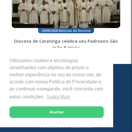
24/06/2026
.
Notícias da Diocese
Diocese de Caratinga celebra seu Padroeiro São
João Batista
Utilizamos cookies e tecnologias
semelhantes com objetivo de prover a
melhor experiência no uso do nosso site, de
acordo com nossa Política de Privacidade e,
ao continuar navegando, você concorda com
estas condições.
Saiba Mais
Aceitar
CÚRIA DIOCESANA