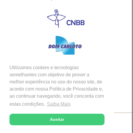
Utilizamos cookies e tecnologias
Siga-nos em nossas Redes Sociais
semelhantes com objetivo de prover a
melhor experiência no uso do nosso site, de
acordo com nossa Política de Privacidade e,
ao continuar navegando, você concorda com
estas condições.
Saiba Mais
Aceitar
Copyright © 2026 - Diocese de Caratinga (MG)
Desenvolvido com excelência por