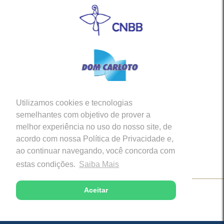
Utilizamos cookies e tecnologias
Siga-nos em nossas Redes Sociais
semelhantes com objetivo de prover a
melhor experiência no uso do nosso site, de
acordo com nossa Política de Privacidade e,
ao continuar navegando, você concorda com
estas condições.
Saiba Mais
Aceitar
Copyright © 2026 - Diocese de Caratinga (MG)
Desenvolvido com excelência por