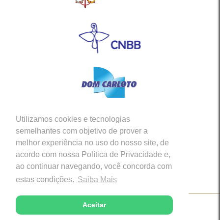
Utilizamos cookies e tecnologias
Siga-nos em nossas Redes Sociais
semelhantes com objetivo de prover a
melhor experiência no uso do nosso site, de
acordo com nossa Política de Privacidade e,
ao continuar navegando, você concorda com
estas condições.
Saiba Mais
Aceitar
Copyright © 2026 - Diocese de Caratinga (MG)