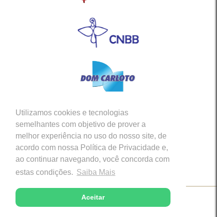
Utilizamos cookies e tecnologias
Siga-nos em nossas Redes Sociais
semelhantes com objetivo de prover a
melhor experiência no uso do nosso site, de
acordo com nossa Política de Privacidade e,
ao continuar navegando, você concorda com
estas condições.
Saiba Mais
Aceitar
Copyright © 2026 - Diocese de Caratinga (MG)
Desenvolvido com excelência por