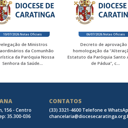
10/07/2026
.
Notas Oficiais
06/07/2026
.
Notas Oficiais
elegação de Ministros
Decreto de aprovação
raordinários da Comunhão
homologação da “Alteraç
rística da Paróquia Nossa
Estatuto da Paróquia Santo
Senhora da Saúde...
de Pádua”, c...
SANA
CONTATOS
m, 156 - Centro
(33) 3321-4600 Telefone e WhatsA
ep: 35.300-036
chancelaria@diocesecaratinga.org.