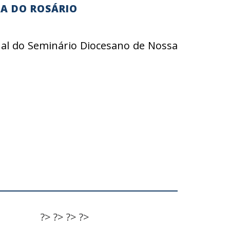
RA DO ROSÁRIO
ual do Seminário Diocesano de Nossa
?>
?>
?>
?>