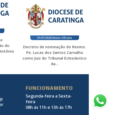
01/07/2026
.
Notas Oficiais
 e
ão do
Decreto de nomeação do Revmo.
 Antônio
Pe. Lucas dos Santos Carvalho
como Juiz do Tribunal Eclesiástico
da...
FUNCIONAMENTO
Segunda-feira a Sexta-
pp
feira
br
08h às 11h e 13h às 17h