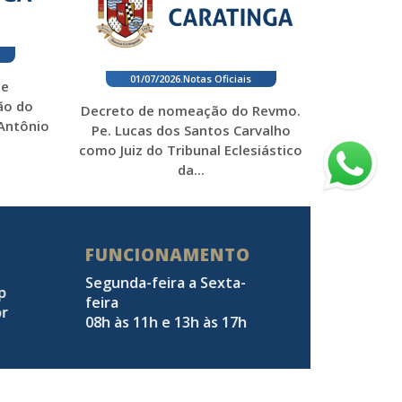
01/07/2026
.
Notas Oficiais
 e
ão do
Decreto de nomeação do Revmo.
 Antônio
Pe. Lucas dos Santos Carvalho
como Juiz do Tribunal Eclesiástico
da...
FUNCIONAMENTO
Segunda-feira a Sexta-
pp
feira
br
08h às 11h e 13h às 17h