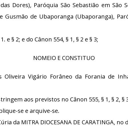
as Dores), Paróquia São Sebastião em São S
de Gusmão de Ubaporanga (Ubaporanga), Paró
e § 2; e do Cânon 554, § 1, § 2 e § 3;
NOMEIO E CONSTITUO
 Oliveira Vigário Forâneo da Forania de In
ngem aos previstos no Cânon 555, § 1, § 2, § 3 
lique-se e arquive-se.
úria da MITRA DIOCESANA DE CARATINGA, no di