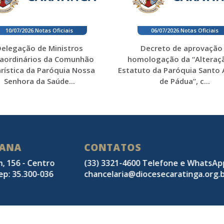
10/07/2026
.
Notas Oficiais
06/07/2026
.
Notas Oficiais
elegação de Ministros
Decreto de aprovação
raordinários da Comunhão
homologação da “Alteraç
rística da Paróquia Nossa
Estatuto da Paróquia Santo
Senhora da Saúde...
de Pádua”, c...
SANA
CONTATOS
m, 156 - Centro
(33) 3321-4600 Telefone e WhatsA
ep: 35.300-036
chancelaria@diocesecaratinga.org.