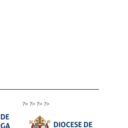
?>
?>
?>
?>