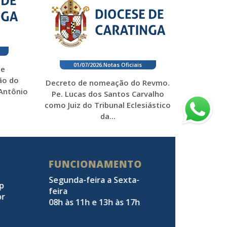
01/07/2026
.
Notas Oficiais
 e
ão do
Decreto de nomeação do Revmo.
 Antônio
Pe. Lucas dos Santos Carvalho
como Juiz do Tribunal Eclesiástico
da...
FUNCIONAMENTO
Segunda-feira a Sexta-
pp
feira
br
08h às 11h e 13h às 17h