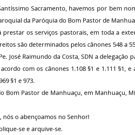
 Santíssimo Sacramento, havemos por bem nom
o Paroquial da Paróquia do Bom Pastor de Manhu
 prestar os serviços pastorais, em toda a ex
ireitos são determinados pelos cânones 548 a 55
Pe. José Raimundo da Costa, SDN a delegação p
 acordo com os cânones 1.108 §1 e 1.111 §1, e 
969 §1 e 973.
 do Bom Pastor de Manhuaçu, em Manhuaçu, Min
io, nós o abençoamos no Senhor!
lique-se e arquive-se.