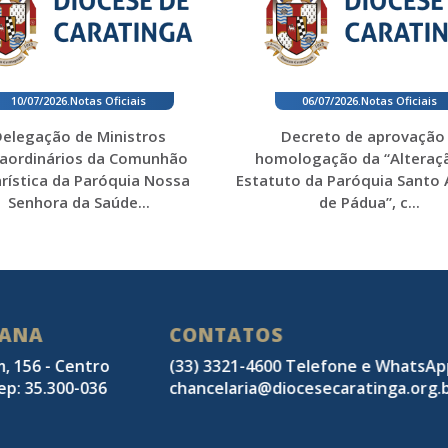
10/07/2026
.
Notas Oficiais
06/07/2026
.
Notas Oficiais
elegação de Ministros
Decreto de aprovação
raordinários da Comunhão
homologação da “Alteraç
rística da Paróquia Nossa
Estatuto da Paróquia Santo
Senhora da Saúde...
de Pádua”, c...
SANA
CONTATOS
m, 156 - Centro
(33) 3321-4600 Telefone e WhatsA
ep: 35.300-036
chancelaria@diocesecaratinga.org.