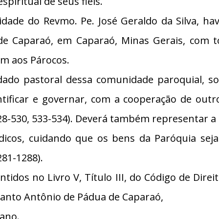
piritual de seus fiéis.
dade do Revmo. Pe. José Geraldo da Silva, h
e Caparaó, em Caparaó, Minas Gerais, com to
em aos Párocos.
dado pastoral dessa comunidade paroquial, so
tificar e governar, com a cooperação de outr
19, 528-530, 533-534). Deverá também representar
dicos, cuidando que os bens da Paróquia se
281-1288).
dos no Livro V, Título III, do Código de Direi
Santo Antônio de Pádua de Caparaó,
sano.