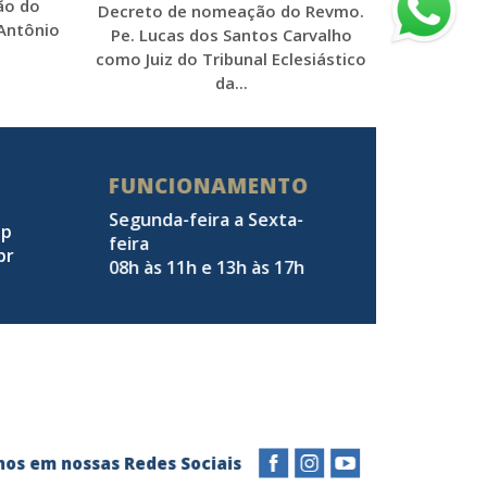
ão do
Decreto de nomeação do Revmo.
 Antônio
Pe. Lucas dos Santos Carvalho
como Juiz do Tribunal Eclesiástico
da...
FUNCIONAMENTO
Segunda-feira a Sexta-
pp
feira
br
08h às 11h e 13h às 17h
a-nos em nossas Redes Sociais