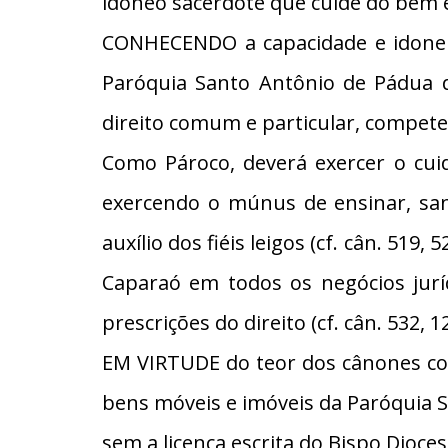
idôneo sacerdote que cuide do bem es
CONHECENDO a capacidade e idonei
Paróquia Santo Antônio de Pádua d
direito comum e particular, compet
Como Pároco, deverá exercer o cui
exercendo o múnus de ensinar, san
auxílio dos fiéis leigos (cf. cân. 5
Caparaó em todos os negócios jurí
prescrições do direito (cf. cân. 532, 1
EM VIRTUDE do teor dos cânones conti
bens móveis e imóveis da Paróquia 
sem a licença escrita do Bispo Dioce