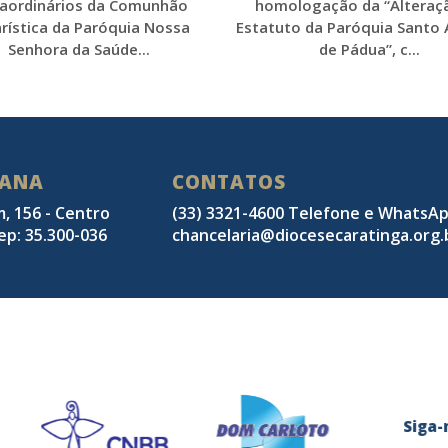
raordinários da Comunhão
homologação da “Alteraç
rística da Paróquia Nossa
Estatuto da Paróquia Santo
Senhora da Saúde...
de Pádua”, c...
SANA
CONTATOS
m, 156 - Centro
(33) 3321-4600 Telefone e WhatsA
ep: 35.300-036
chancelaria@diocesecaratinga.org.
Sig