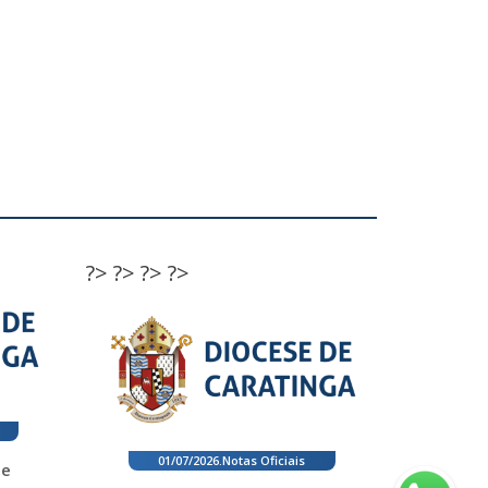
?>
?>
?>
?>
01/07/2026
.
Notas Oficiais
 e