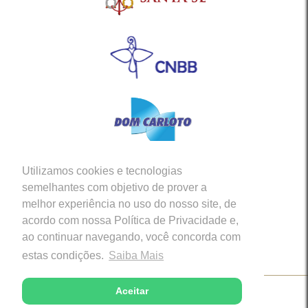
Utilizamos cookies e tecnologias
Siga-nos em nossas Redes Sociais
semelhantes com objetivo de prover a
melhor experiência no uso do nosso site, de
acordo com nossa Política de Privacidade e,
ao continuar navegando, você concorda com
estas condições.
Saiba Mais
Aceitar
Copyright © 2026 - Diocese de Caratinga (MG)