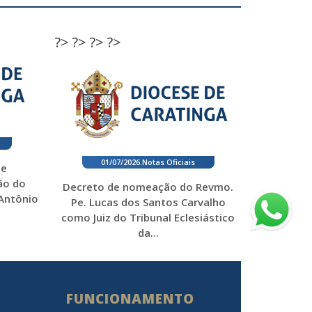
?>
?>
?>
?>
01/07/2026
.
Notas Oficiais
 e
ão do
Decreto de nomeação do Revmo.
 Antônio
Pe. Lucas dos Santos Carvalho
como Juiz do Tribunal Eclesiástico
da...
FUNCIONAMENTO