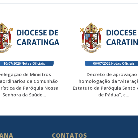
10/07/2026
.
Notas Oficiais
06/07/2026
.
Notas Oficiais
elegação de Ministros
Decreto de aprovação
raordinários da Comunhão
homologação da “Alteraç
rística da Paróquia Nossa
Estatuto da Paróquia Santo
Senhora da Saúde...
de Pádua”, c...
SANA
CONTATOS