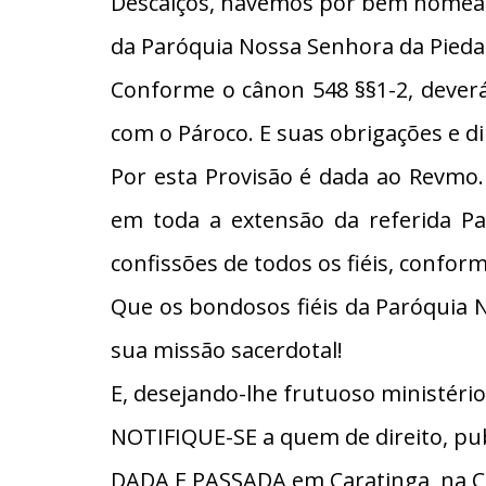
Descalços, havemos por bem nomear o
da Paróquia Nossa Senhora da Pied
Conforme o cânon 548 §§1-2, deverá
com o Pároco. E suas obrigações e d
Por esta Provisão é dada ao Revmo. 
em toda a extensão da referida Pa
confissões de todos os fiéis, confor
Que os bondosos fiéis da Paróquia 
sua missão sacerdotal!
E, desejando-lhe frutuoso ministér
NOTIFIQUE-SE a quem de direito, pub
DADA E PASSADA em Caratinga, na C