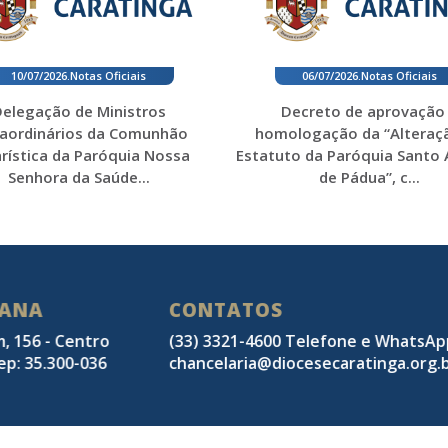
10/07/2026
.
Notas Oficiais
06/07/2026
.
Notas Oficiais
elegação de Ministros
Decreto de aprovação
raordinários da Comunhão
homologação da “Alteraç
rística da Paróquia Nossa
Estatuto da Paróquia Santo
Senhora da Saúde...
de Pádua”, c...
SANA
CONTATOS
m, 156 - Centro
(33) 3321-4600 Telefone e WhatsA
ep: 35.300-036
chancelaria@diocesecaratinga.org.