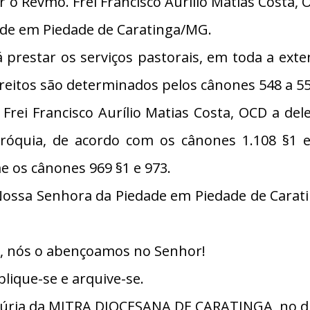
 Revmo. Frei Francisco Aurílio Matias Costa, OC
ade em Piedade de Caratinga/MG.
 prestar os serviços pastorais, em toda a ex
ireitos são determinados pelos cânones 548 a 55
Frei Francisco Aurílio Matias Costa, OCD a del
róquia, de acordo com os cânones 1.108 §1 e 
me os cânones 969 §1 e 973.
Nossa Senhora da Piedade em Piedade de Carat
io, nós o abençoamos no Senhor!
lique-se e arquive-se.
úria da MITRA DIOCESANA DE CARATINGA, no dia