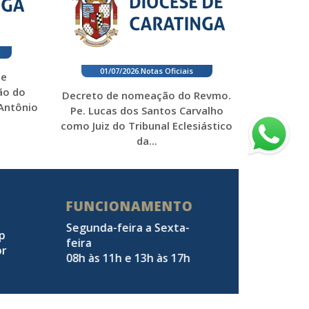
01/07/2026
.
Notas Oficiais
 e
ão do
Decreto de nomeação do Revmo.
 Antônio
Pe. Lucas dos Santos Carvalho
como Juiz do Tribunal Eclesiástico
da...
FUNCIONAMENTO
Segunda-feira a Sexta-
pp
feira
br
08h às 11h e 13h às 17h