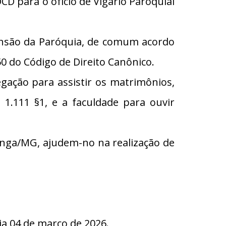
D para o ofício de Vigário Paroquial
tensão da Paróquia, de comum acordo
0 do Código de Direito Canônico.
egação para assistir os matrimônios,
1.111 §1, e a faculdade para ouvir
inga/MG, ajudem-no na realização de
 04 de março de 2026.