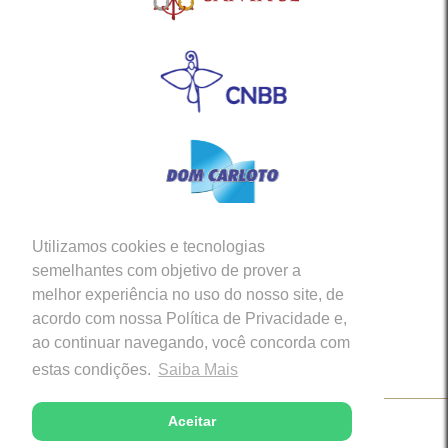
Utilizamos cookies e tecnologias
Siga-nos em nossas Redes Sociais
semelhantes com objetivo de prover a
melhor experiência no uso do nosso site, de
acordo com nossa Política de Privacidade e,
ao continuar navegando, você concorda com
estas condições.
Saiba Mais
Aceitar
Copyright © 2026 - Diocese de Caratinga (MG)