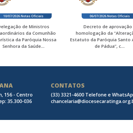
10/07/2026
.
Notas Oficiais
06/07/2026
.
Notas Oficiais
elegação de Ministros
Decreto de aprovação
raordinários da Comunhão
homologação da “Alteraç
rística da Paróquia Nossa
Estatuto da Paróquia Santo
Senhora da Saúde...
de Pádua”, c...
SANA
CONTATOS
m, 156 - Centro
(33) 3321-4600 Telefone e WhatsA
ep: 35.300-036
chancelaria@diocesecaratinga.org.