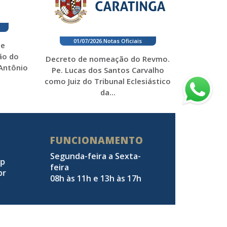
01/07/2026
.
Notas Oficiais
 e
ão do
Decreto de nomeação do Revmo.
 Antônio
Pe. Lucas dos Santos Carvalho
como Juiz do Tribunal Eclesiástico
da...
FUNCIONAMENTO
Segunda-feira a Sexta-
pp
feira
br
08h às 11h e 13h às 17h