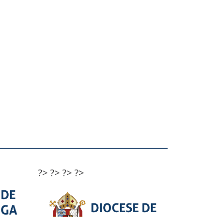
?>
?>
?>
?>