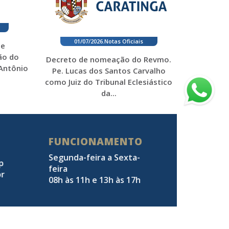
01/07/2026
.
Notas Oficiais
 e
ão do
Decreto de nomeação do Revmo.
 Antônio
Pe. Lucas dos Santos Carvalho
como Juiz do Tribunal Eclesiástico
da...
FUNCIONAMENTO
Segunda-feira a Sexta-
pp
feira
br
08h às 11h e 13h às 17h