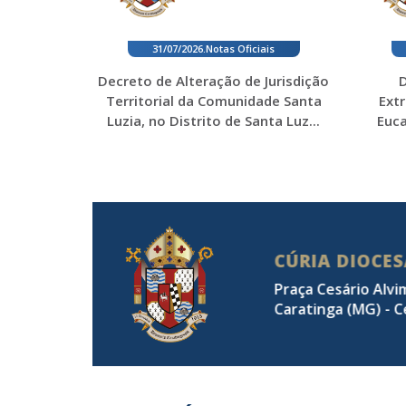
31/07/2026
.
Notas Oficiais
Decreto de Alteração de Jurisdição
D
Territorial da Comunidade Santa
Ext
Luzia, no Distrito de Santa Luz...
Euca
CÚRIA DIOCE
Praça Cesário Alvi
Caratinga (MG) - C