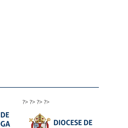
?>
?>
?>
?>