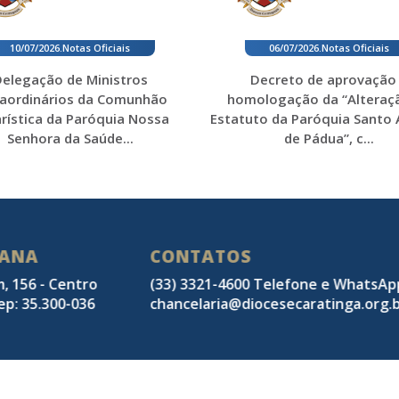
10/07/2026
.
Notas Oficiais
06/07/2026
.
Notas Oficiais
elegação de Ministros
Decreto de aprovação
raordinários da Comunhão
homologação da “Alteraç
rística da Paróquia Nossa
Estatuto da Paróquia Santo
Senhora da Saúde...
de Pádua”, c...
SANA
CONTATOS
m, 156 - Centro
(33) 3321-4600 Telefone e WhatsA
ep: 35.300-036
chancelaria@diocesecaratinga.org.