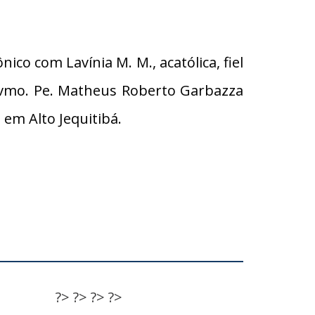
ico com Lavínia M. M., acatólica, fiel
Revmo. Pe. Matheus Roberto Garbazza
em Alto Jequitibá.
?>
?>
?>
?>