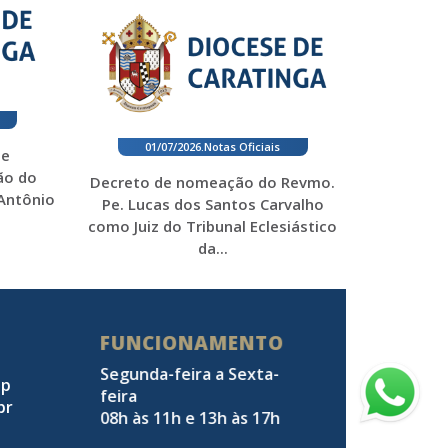
01/07/2026
.
Notas Oficiais
 e
ão do
Decreto de nomeação do Revmo.
 Antônio
Pe. Lucas dos Santos Carvalho
como Juiz do Tribunal Eclesiástico
da...
FUNCIONAMENTO
Segunda-feira a Sexta-
pp
feira
br
08h às 11h e 13h às 17h