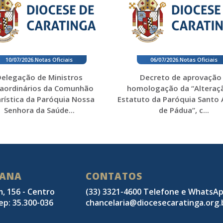
10/07/2026
.
Notas Oficiais
06/07/2026
.
Notas Oficiais
elegação de Ministros
Decreto de aprovação
raordinários da Comunhão
homologação da “Alteraç
rística da Paróquia Nossa
Estatuto da Paróquia Santo
Senhora da Saúde...
de Pádua”, c...
SANA
CONTATOS
m, 156 - Centro
(33) 3321-4600 Telefone e WhatsA
ep: 35.300-036
chancelaria@diocesecaratinga.org.