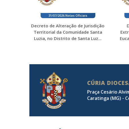
31/07/2026
.
Notas Oficiais
Decreto de Alteração de Jurisdição
D
Territorial da Comunidade Santa
Ext
Luzia, no Distrito de Santa Luz...
Euca
CÚRIA DIOCE
Praça Cesário Alvi
Caratinga (MG) - C