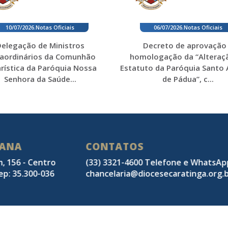
10/07/2026
.
Notas Oficiais
06/07/2026
.
Notas Oficiais
elegação de Ministros
Decreto de aprovação
raordinários da Comunhão
homologação da “Alteraç
rística da Paróquia Nossa
Estatuto da Paróquia Santo
Senhora da Saúde...
de Pádua”, c...
SANA
CONTATOS
m, 156 - Centro
(33) 3321-4600 Telefone e WhatsA
ep: 35.300-036
chancelaria@diocesecaratinga.org.