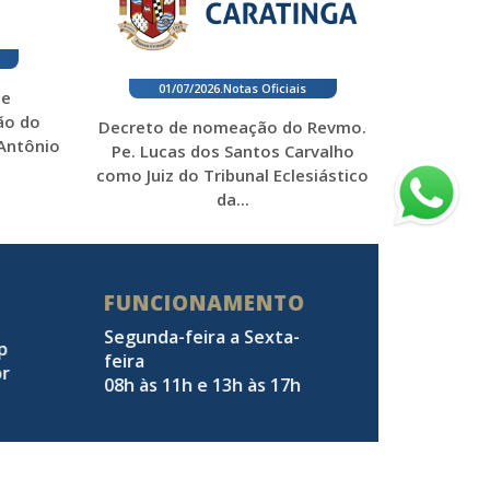
01/07/2026
.
Notas Oficiais
 e
ão do
Decreto de nomeação do Revmo.
 Antônio
Pe. Lucas dos Santos Carvalho
como Juiz do Tribunal Eclesiástico
da...
FUNCIONAMENTO
Segunda-feira a Sexta-
pp
feira
br
08h às 11h e 13h às 17h