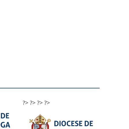
?>
?>
?>
?>