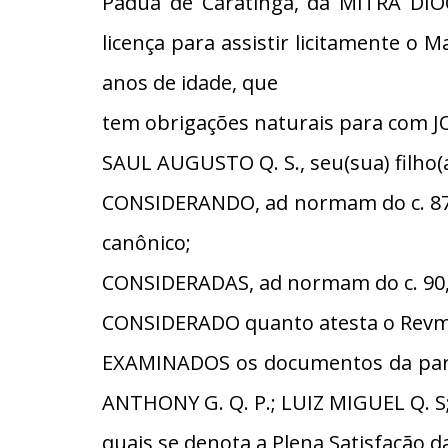
Pádua de Caratinga, da MITRA DI
licença para assistir licitamente o
anos de idade, que
tem obrigações naturais para com J
SAUL AUGUSTO Q. S., seu(sua) filho(a
CONSIDERANDO, ad normam do c. 87, 
canônico;
CONSIDERADAS, ad normam do c. 90, §
CONSIDERADO quanto atesta o Revmo
EXAMINADOS os documentos da parte
ANTHONY G. Q. P.; LUIZ MIGUEL Q. S
quais se denota a Plena Satisfação d