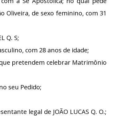
om a Sé Apostólica; no qual pede
o Oliveira, de sexo feminino, com 31
L Q. S;
asculino, com 28 anos de idade;
s que pretendem celebrar Matrimônio
no seu Pedido;
entante legal de JOÃO LUCAS Q. O.;