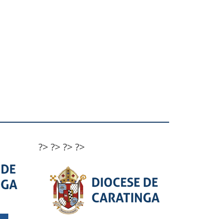
?>
?>
?>
?>