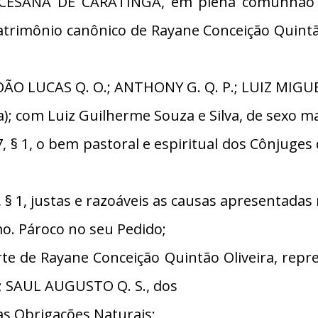
OCESANA DE CARATINGA, em plena comunhão c
 Matrimônio canônico de Rayane Conceição Quintã
OÃO LUCAS Q. O.; ANTHONY G. Q. P.; LUIZ MIGUE
); com Luiz Guilherme Souza e Silva, de sexo m
§ 1, o bem pastoral e espiritual dos Cônjuge
 1, justas e razoáveis as causas apresentadas 
. Pároco no seu Pedido;
 de Rayane Conceição Quintão Oliveira, repres
; SAUL AUGUSTO Q. S., dos
as Obrigações Naturais;