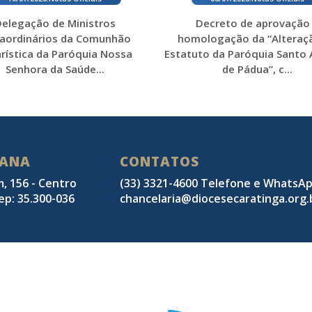
elegação de Ministros
Decreto de aprovação
raordinários da Comunhão
homologação da “Alteraç
rística da Paróquia Nossa
Estatuto da Paróquia Santo
Senhora da Saúde...
de Pádua”, c...
SANA
CONTATOS
m, 156 - Centro
(33) 3321-4600 Telefone e WhatsA
ep: 35.300-036
chancelaria@diocesecaratinga.org.