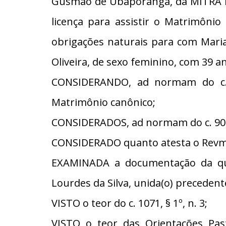
Gusmão de Ubaporanga, da MITRA D
licença para assistir o Matrimôni
obrigações naturais para com Maria
Oliveira, de sexo feminino, com 39 a
CONSIDERANDO, ad normam do c. 8
Matrimônio canônico;
CONSIDERADOS, ad normam do c. 90, 
CONSIDERADO quanto atesta o Revmo
EXAMINADA a documentação da qua
Lourdes da Silva, unida(o) precedent
VISTO o teor do c. 1071, § 1º, n. 3;
VISTO o teor das Orientações Pas