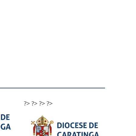
?>
?>
?>
?>