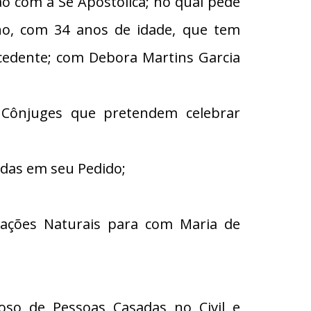
com a Sé Apostólica; no qual pede
ino, com 34 anos de idade, que tem
ecedente; com Debora Martins Garcia
 Cônjuges que pretendem celebrar
adas em seu Pedido;
ações Naturais para com Maria de
oso de Pessoas Casadas no Civil e