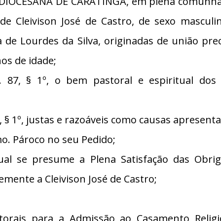
IOCESANA DE CARATINGA, em plena comunhão 
o de Cleivison José de Castro, de sexo mascul
 de Lourdes da Silva, originadas de união pr
nos de idade;
7, § 1º, o bem pastoral e espiritual dos
§ 1º, justas e razoáveis como causas apresent
. Pároco no seu Pedido;
l se presume a Plena Satisfação das Obrig
emente a Cleivison José de Castro;
torais para a Admissão ao Casamento Religi