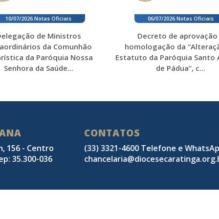
10/07/2026
.
Notas Oficiais
06/07/2026
.
Notas Oficiais
elegação de Ministros
Decreto de aprovação
raordinários da Comunhão
homologação da “Alteraç
rística da Paróquia Nossa
Estatuto da Paróquia Santo
Senhora da Saúde...
de Pádua”, c...
SANA
CONTATOS
m, 156 - Centro
(33) 3321-4600 Telefone e WhatsA
ep: 35.300-036
chancelaria@diocesecaratinga.org.