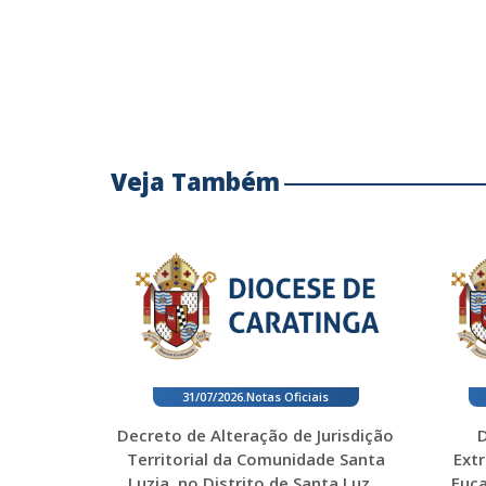
Veja Também
31/07/2026
.
Notas Oficiais
Decreto de Alteração de Jurisdição
D
Territorial da Comunidade Santa
Ext
Luzia, no Distrito de Santa Luz...
Euca