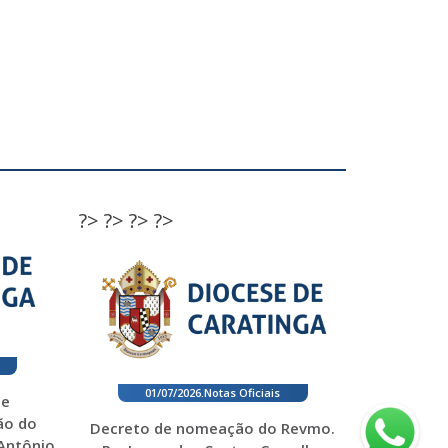
?>
?>
?>
?>
01/07/2026
.
Notas Oficiais
 e
ão do
Decreto de nomeação do Revmo.
 Antônio