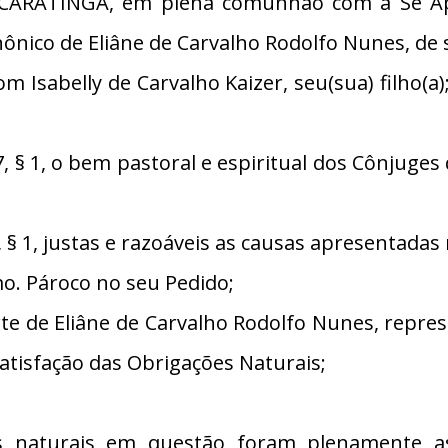
ARATINGA, em plena comunhão com a Sé Apost
nônico de Eliâne de Carvalho Rodolfo Nunes, de
m Isabelly de Carvalho Kaizer, seu(sua) filho(a
§ 1, o bem pastoral e espiritual dos Cônjuge
 1, justas e razoáveis as causas apresentadas 
. Pároco no seu Pedido;
de Eliâne de Carvalho Rodolfo Nunes, represen
Satisfação das Obrigações Naturais;
 naturais em questão foram plenamente ass