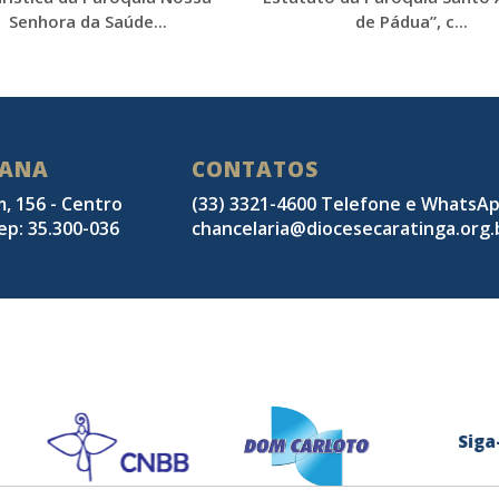
Senhora da Saúde...
de Pádua”, c...
SANA
CONTATOS
m, 156 - Centro
(33) 3321-4600 Telefone e WhatsA
ep: 35.300-036
chancelaria@diocesecaratinga.org.
Sig