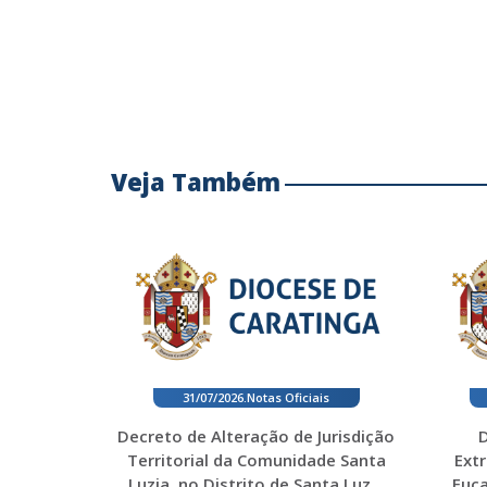
Veja Também
31/07/2026
.
Notas Oficiais
Decreto de Alteração de Jurisdição
D
Territorial da Comunidade Santa
Ext
Luzia, no Distrito de Santa Luz...
Euca