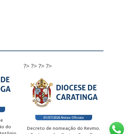
?>
?>
?>
?>
01/07/2026
.
Notas Oficiais
 e
ão do
Decreto de nomeação do Revmo.
 Antônio