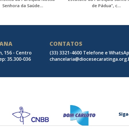
Senhora da Saúde...
de Pádua”, c...
SANA
CONTATOS
m, 156 - Centro
(33) 3321-4600 Telefone e WhatsA
ep: 35.300-036
chancelaria@diocesecaratinga.org.
Sig