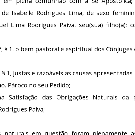
m plena comunhão com a Sé Apostólica; no
 de Isabelle Rodrigues Lima, de sexo femin
l Lima Rodrigues Paiva, seu(sua) filho(a); c
§ 1, o bem pastoral e espiritual dos Cônjuge
 1, justas e razoáveis as causas apresentadas 
. Pároco no seu Pedido;
 Satisfação das Obrigações Naturais da p
Rodrigues Paiva;
 naturais em questão foram plenamente ass