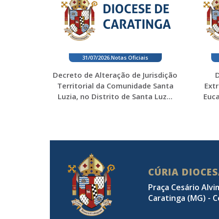
31/07/2026
.
Notas Oficiais
Decreto de Alteração de Jurisdição
D
Territorial da Comunidade Santa
Ext
Luzia, no Distrito de Santa Luz...
Euca
CÚRIA DIOCE
Praça Cesário Alvi
Caratinga (MG) - C