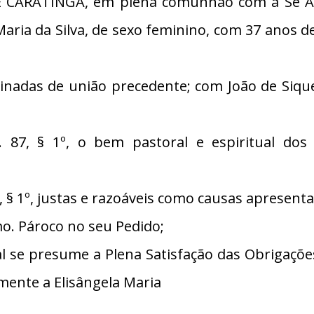
 CARATINGA, em plena comunhão com a Sé Apos
Maria da Silva, de sexo feminino, com 37 anos 
ginadas de união precedente; com João de Sique
7, § 1º, o bem pastoral e espiritual dos
§ 1º, justas e razoáveis como causas apresent
. Pároco no seu Pedido;
se presume a Plena Satisfação das Obrigações
mente a Elisângela Maria