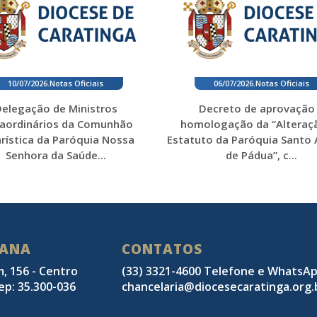
10/07/2026
.
Notas Oficiais
06/07/2026
.
Notas Oficiais
elegação de Ministros
Decreto de aprovação
raordinários da Comunhão
homologação da “Alteraç
rística da Paróquia Nossa
Estatuto da Paróquia Santo
Senhora da Saúde...
de Pádua”, c...
SANA
CONTATOS
m, 156 - Centro
(33) 3321-4600 Telefone e WhatsA
ep: 35.300-036
chancelaria@diocesecaratinga.org.