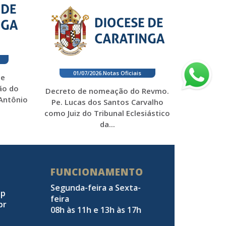
01/07/2026
.
Notas Oficiais
 e
ão do
Decreto de nomeação do Revmo.
 Antônio
Pe. Lucas dos Santos Carvalho
como Juiz do Tribunal Eclesiástico
da...
FUNCIONAMENTO
Segunda-feira a Sexta-
pp
feira
br
08h às 11h e 13h às 17h