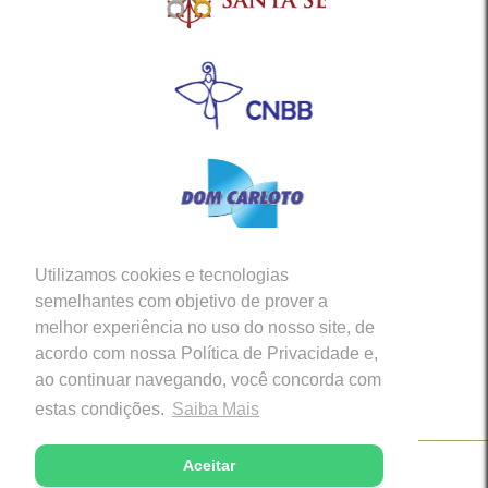
Utilizamos cookies e tecnologias
Siga-nos em nossas Redes Sociais
semelhantes com objetivo de prover a
melhor experiência no uso do nosso site, de
acordo com nossa Política de Privacidade e,
ao continuar navegando, você concorda com
estas condições.
Saiba Mais
Aceitar
Copyright © 2026 - Diocese de Caratinga (MG)