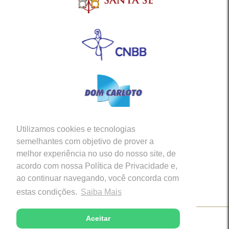
Utilizamos cookies e tecnologias
Siga-nos em nossas Redes Sociais
semelhantes com objetivo de prover a
melhor experiência no uso do nosso site, de
acordo com nossa Política de Privacidade e,
ao continuar navegando, você concorda com
estas condições.
Saiba Mais
Aceitar
Copyright © 2026 - Diocese de Caratinga (MG)