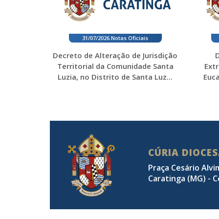
31/07/2026
.
Notas Oficiais
Decreto de Alteração de Jurisdição
D
Territorial da Comunidade Santa
Ext
Luzia, no Distrito de Santa Luz...
Euca
CÚRIA DIOCE
Praça Cesário Alvi
Caratinga (MG) - C