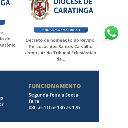
01/07/2026
.
Notas Oficiais
 e
ão do
Decreto de nomeação do Revmo.
 Antônio
Pe. Lucas dos Santos Carvalho
como Juiz do Tribunal Eclesiástico
da...
FUNCIONAMENTO
Segunda-feira a Sexta-
pp
feira
br
08h às 11h e 13h às 17h