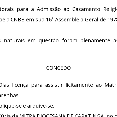
torais para a Admissão ao Casamento Religi
 pela CNBB em sua 16ª Assembleia Geral de 197
 naturais em questão foram plenamente ass
CONCEDO
ias licença para assistir licitamente ao Matr
arenhas.
lique-se e arquive-se.
úria da MITRA DIOCESANA DE CARATINGA, no di