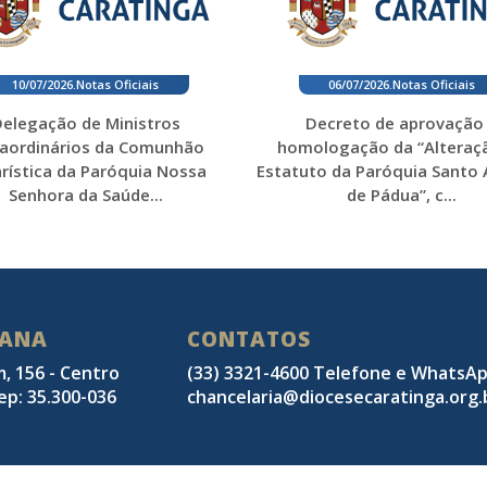
10/07/2026
.
Notas Oficiais
06/07/2026
.
Notas Oficiais
elegação de Ministros
Decreto de aprovação
raordinários da Comunhão
homologação da “Alteraç
rística da Paróquia Nossa
Estatuto da Paróquia Santo
Senhora da Saúde...
de Pádua”, c...
SANA
CONTATOS
m, 156 - Centro
(33) 3321-4600 Telefone e WhatsA
ep: 35.300-036
chancelaria@diocesecaratinga.org.