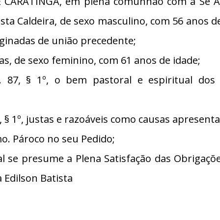
 CARATINGA, em plena comunhão com a Sé Apos
ista Caldeira, de sexo masculino, com 56 anos 
riginadas de união precedente;
s, de sexo feminino, com 61 anos de idade;
7, § 1º, o bem pastoral e espiritual dos
§ 1º, justas e razoáveis como causas apresent
. Pároco no seu Pedido;
se presume a Plena Satisfação das Obrigações
 Edilson Batista