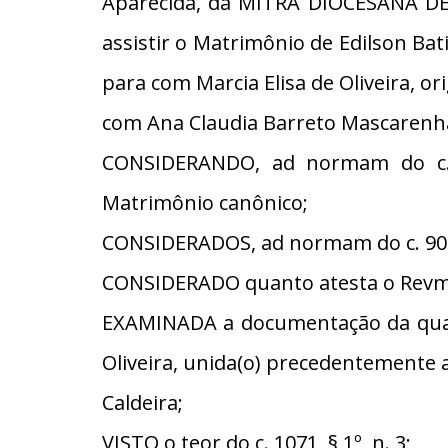
Aparecida, da MITRA DIOCESANA DE
assistir o Matrimônio de Edilson Bat
para com Marcia Elisa de Oliveira, o
com Ana Claudia Barreto Mascarenha
CONSIDERANDO, ad normam do c. 8
Matrimônio canônico;
CONSIDERADOS, ad normam do c. 90, 
CONSIDERADO quanto atesta o Revmo
EXAMINADA a documentação da qual 
Oliveira, unida(o) precedentemente a
Caldeira;
VISTO o teor do c. 1071, § 1º, n. 3;