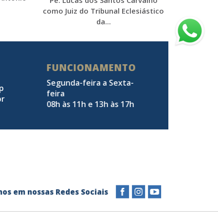
Pe. Lucas dos Santos Carvalho
como Juiz do Tribunal Eclesiástico
da...
FUNCIONAMENTO
Segunda-feira a Sexta-
pp
feira
br
08h às 11h e 13h às 17h
a-nos em nossas Redes Sociais