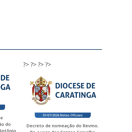
?>
?>
?>
?>
01/07/2026
.
Notas Oficiais
 e
ão do
Decreto de nomeação do Revmo.
 Antônio