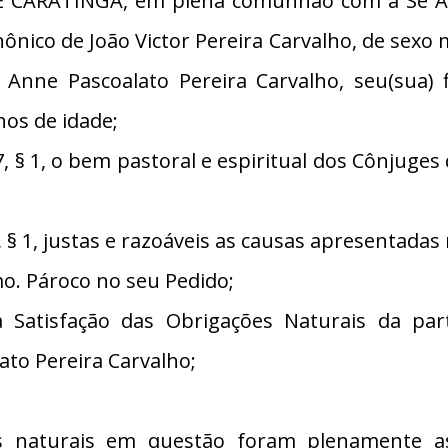
 CARATINGA, em plena comunhão com a Sé Apos
nônico de João Victor Pereira Carvalho, de sexo
Anne Pascoalato Pereira Carvalho, seu(sua) f
nos de idade;
§ 1, o bem pastoral e espiritual dos Cônjuge
 1, justas e razoáveis as causas apresentadas 
. Pároco no seu Pedido;
Satisfação das Obrigações Naturais da par
ato Pereira Carvalho;
 naturais em questão foram plenamente ass