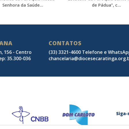
Senhora da Saúde...
de Pádua”, c...
SANA
CONTATOS
m, 156 - Centro
(33) 3321-4600 Telefone e WhatsA
ep: 35.300-036
chancelaria@diocesecaratinga.org.
Sig