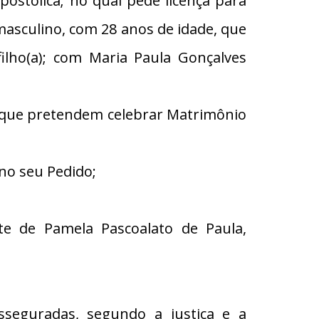
tólica; no qual pede licença para
 masculino, com 28 anos de idade, que
ilho(a); com Maria Paula Gonçalves
s que pretendem celebrar Matrimônio
no seu Pedido;
te de Pamela Pascoalato de Paula,
eguradas, segundo a justiça e a