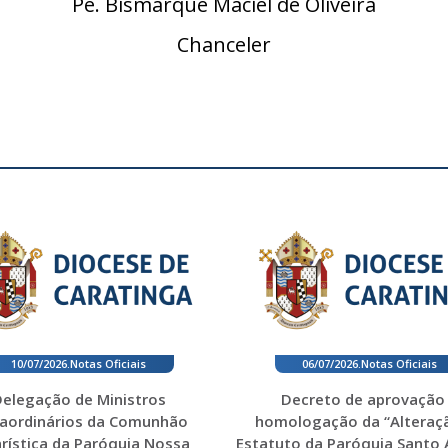
Pe. Bismarque Maciel de Oliveira
Chanceler
10/07/2026
.
Notas Oficiais
06/07/2026
.
Notas Oficiais
elegação de Ministros
Decreto de aprovação
raordinários da Comunhão
homologação da “Alteraç
rística da Paróquia Nossa
Estatuto da Paróquia Santo