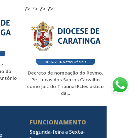
?>
?>
?>
?>
01/07/2026
.
Notas Oficiais
 e
ão do
Decreto de nomeação do Revmo.
 Antônio
Pe. Lucas dos Santos Carvalho
como Juiz do Tribunal Eclesiástico
da...
FUNCIONAMENTO
Segunda-feira a Sexta-
pp