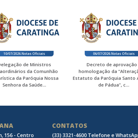
10/07/2026
.
Notas Oficiais
06/07/2026
.
Notas Oficiais
elegação de Ministros
Decreto de aprovação
raordinários da Comunhão
homologação da “Alteraç
rística da Paróquia Nossa
Estatuto da Paróquia Santo
Senhora da Saúde...
de Pádua”, c...
SANA
CONTATOS
m, 156 - Centro
(33) 3321-4600 Telefone e WhatsA