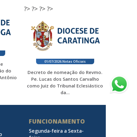
?>
?>
?>
?>
01/07/2026
.
Notas Oficiais
 e
ão do
Decreto de nomeação do Revmo.
 Antônio
Pe. Lucas dos Santos Carvalho
como Juiz do Tribunal Eclesiástico
da...
FUNCIONAMENTO
Segunda-feira a Sexta-
pp