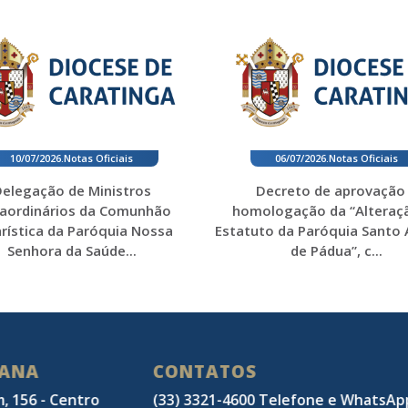
10/07/2026
.
Notas Oficiais
06/07/2026
.
Notas Oficiais
elegação de Ministros
Decreto de aprovação
raordinários da Comunhão
homologação da “Alteraç
rística da Paróquia Nossa
Estatuto da Paróquia Santo
Senhora da Saúde...
de Pádua”, c...
SANA
CONTATOS
m, 156 - Centro
(33) 3321-4600 Telefone e WhatsA