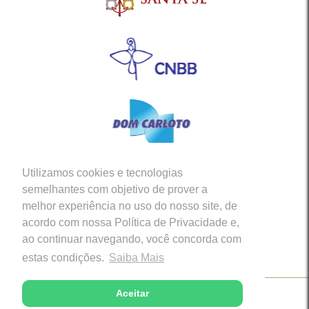
Utilizamos cookies e tecnologias
Siga-nos em nossas Redes Sociais
semelhantes com objetivo de prover a
melhor experiência no uso do nosso site, de
acordo com nossa Política de Privacidade e,
ao continuar navegando, você concorda com
estas condições.
Saiba Mais
Aceitar
Copyright © 2026 - Diocese de Caratinga (MG)