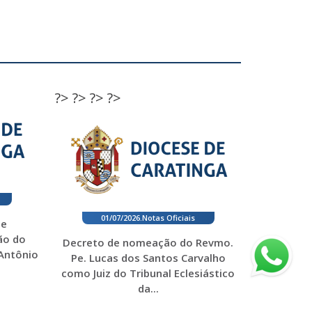
?>
?>
?>
?>
01/07/2026
.
Notas Oficiais
 e
ão do
Decreto de nomeação do Revmo.
 Antônio
Pe. Lucas dos Santos Carvalho
como Juiz do Tribunal Eclesiástico
da...