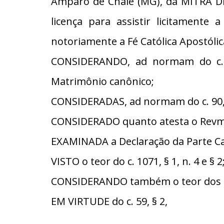
Amparo de Chalé (MG), da MITRA D
licença para assistir licitamente
notoriamente a Fé Católica Apostóli
CONSIDERANDO, ad normam do c. 8
Matrimônio canônico;
CONSIDERADAS, ad normam do c. 90, §
CONSIDERADO quanto atesta o Revmo.
EXAMINADA a Declaração da Parte Catól
VISTO o teor do c. 1071, § 1, n. 4 e §
CONSIDERANDO também o teor dos cc
EM VIRTUDE do c. 59, § 2,