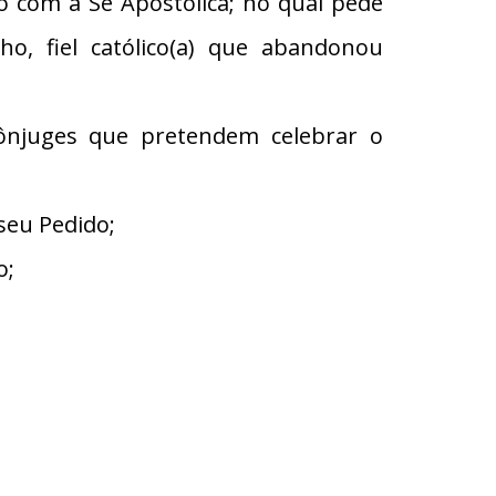
com a Sé Apostólica; no qual pede
ho, fiel católico(a) que abandonou
ônjuges que pretendem celebrar o
seu Pedido;
o;