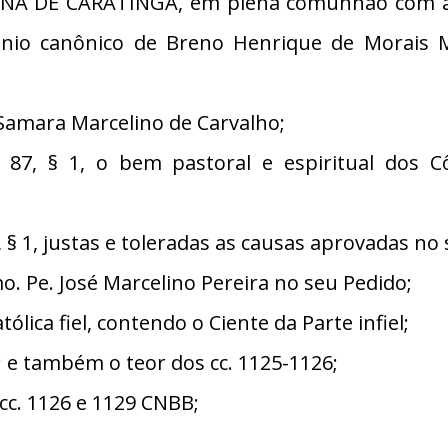
NA DE CARATINGA, em plena comunhão com a Sé
mônio canônico de Breno Henrique de Morais Me
Samara Marcelino de Carvalho;
7, § 1, o bem pastoral e espiritual dos C
 1, justas e toleradas as causas aprovadas no 
 Pe. José Marcelino Pereira no seu Pedido;
ica fiel, contendo o Ciente da Parte infiel;
 2; e também o teor dos cc. 1125-1126;
. 1126 e 1129 CNBB;