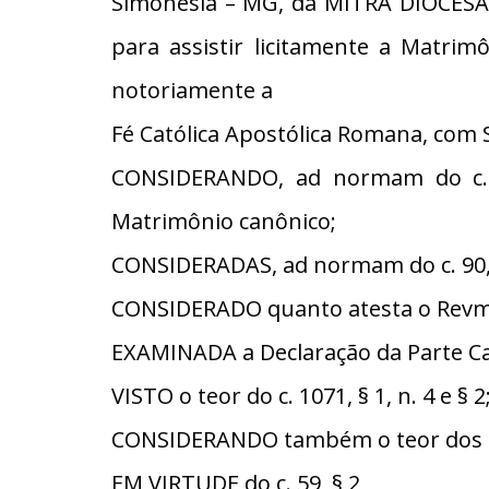
Simonésia – MG, da MITRA DIOCESA
para assistir licitamente a Matri
notoriamente a
Fé Católica Apostólica Romana, com 
CONSIDERANDO, ad normam do c. 8
Matrimônio canônico;
CONSIDERADAS, ad normam do c. 90, §
CONSIDERADO quanto atesta o Revmo.
EXAMINADA a Declaração da Parte Catól
VISTO o teor do c. 1071, § 1, n. 4 e §
CONSIDERANDO também o teor dos cc
EM VIRTUDE do c. 59, § 2,