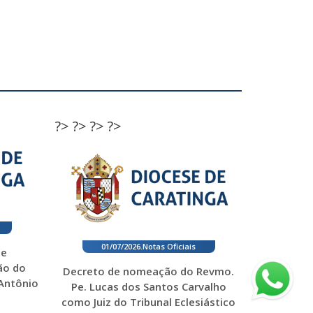
?>
?>
?>
?>
01/07/2026
.
Notas Oficiais
 e
ão do
Decreto de nomeação do Revmo.
 Antônio
Pe. Lucas dos Santos Carvalho
como Juiz do Tribunal Eclesiástico