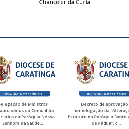
Chanceler da Cúria
10/07/2026
.
Notas Oficiais
06/07/2026
.
Notas Oficiais
elegação de Ministros
Decreto de aprovação
raordinários da Comunhão
homologação da “Alteraç
rística da Paróquia Nossa
Estatuto da Paróquia Santo
Senhora da Saúde...
de Pádua”, c...