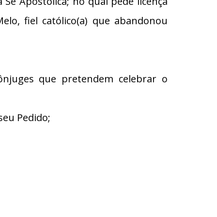
 Apostólica; no qual pede licença
lo, fiel católico(a) que abandonou
ônjuges que pretendem celebrar o
seu Pedido;