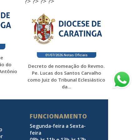
?>
?>
?>
?>
01/07/2026
.
Notas Oficiais
 e
ão do
Decreto de nomeação do Revmo.
 Antônio
Pe. Lucas dos Santos Carvalho
como Juiz do Tribunal Eclesiástico
da...
FUNCIONAMENTO
Segunda-feira a Sexta-
pp
feira
br
08h às 11h e 13h às 17h