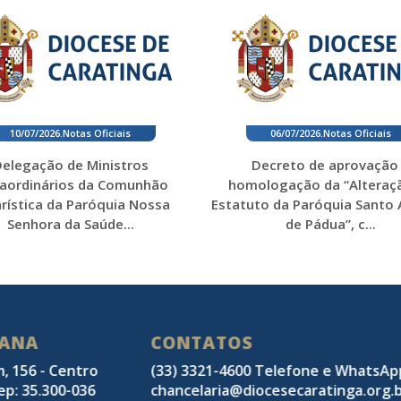
10/07/2026
.
Notas Oficiais
06/07/2026
.
Notas Oficiais
elegação de Ministros
Decreto de aprovação
raordinários da Comunhão
homologação da “Alteraç
rística da Paróquia Nossa
Estatuto da Paróquia Santo
Senhora da Saúde...
de Pádua”, c...
SANA
CONTATOS
m, 156 - Centro
(33) 3321-4600 Telefone e WhatsA
ep: 35.300-036
chancelaria@diocesecaratinga.org.