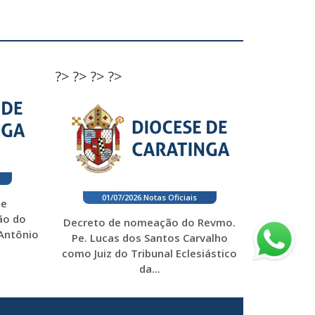
?>
?>
?>
?>
01/07/2026
.
Notas Oficiais
 e
ão do
Decreto de nomeação do Revmo.
 Antônio
Pe. Lucas dos Santos Carvalho
como Juiz do Tribunal Eclesiástico
da...