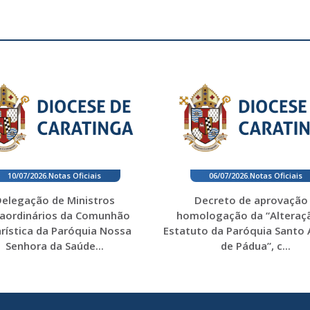
10/07/2026
.
Notas Oficiais
06/07/2026
.
Notas Oficiais
elegação de Ministros
Decreto de aprovação
raordinários da Comunhão
homologação da “Alteraç
rística da Paróquia Nossa
Estatuto da Paróquia Santo
Senhora da Saúde...
de Pádua”, c...