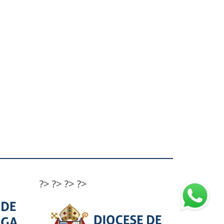
?>
?>
?>
?>