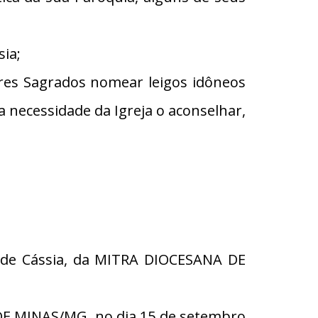
sia;
ores Sagrados nomear leigos idôneos
 a necessidade da Igreja o aconselhar,
a de Cássia, da MITRA DIOCESANA DE
DE MINAS/MG, no dia 15 de setembro