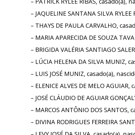
– PATRICK RYLEE RIBAS, casado(a), 
– JAQUELINE SANTANA SILVA RYLEE RI
– THAYS DE PAULA CARVALHO, casado
– MARIA APARECIDA DE SOUZA TAVARE
– BRIGIDA VALÉRIA SANTIAGO SALERN
– LÚCIA HELENA DA SILVA MUNIZ, cas
– LUIS JOSÉ MUNIZ, casado(a), nasc
– ELENICE ALVES DE MELO AGUIAR, ca
– JOSÉ CLÁUDIO DE AGUIAR GONÇALVES
– MARCOS ANTÔNIO DOS SANTOS, casa
– DIVINA RODRIGUES FERREIRA SANTO
– LEVY JOSÉ DA SILVA, casado(a), n