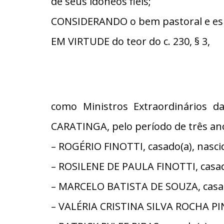
de seus idôneos fiéis;
CONSIDERANDO o bem pastoral e espir
EM VIRTUDE do teor do c. 230, § 3,
como Ministros Extraordinários 
CARATINGA, pelo período de três anos
– ROGÉRIO FINOTTI, casado(a), nasc
– ROSILENE DE PAULA FINOTTI, casad
– MARCELO BATISTA DE SOUZA, casado
– VALÉRIA CRISTINA SILVA ROCHA PINH