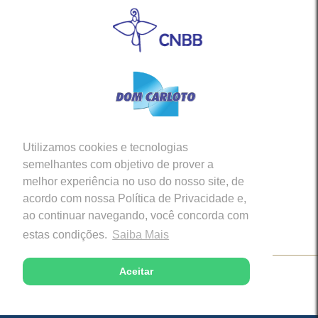
Utilizamos cookies e tecnologias
Siga-nos em nossas Redes Sociais
semelhantes com objetivo de prover a
melhor experiência no uso do nosso site, de
acordo com nossa Política de Privacidade e,
ao continuar navegando, você concorda com
estas condições.
Saiba Mais
Aceitar
Copyright © 2026 - Diocese de Caratinga (MG)
Desenvolvido com excelência por