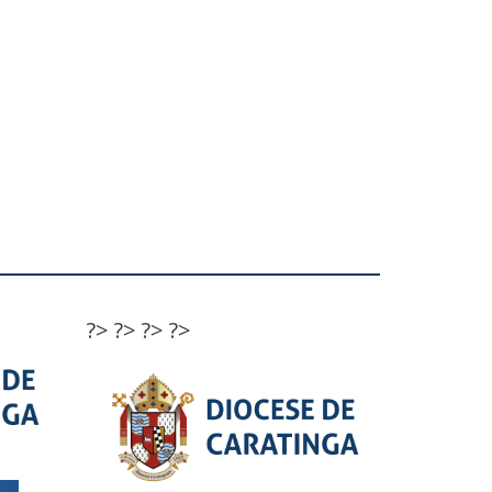
?>
?>
?>
?>