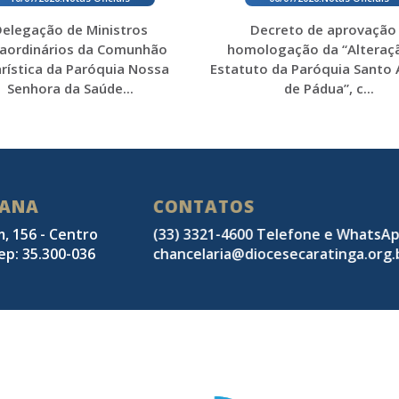
elegação de Ministros
Decreto de aprovação
raordinários da Comunhão
homologação da “Alteraç
rística da Paróquia Nossa
Estatuto da Paróquia Santo
Senhora da Saúde...
de Pádua”, c...
SANA
CONTATOS
m, 156 - Centro
(33) 3321-4600 Telefone e WhatsA
ep: 35.300-036
chancelaria@diocesecaratinga.org.