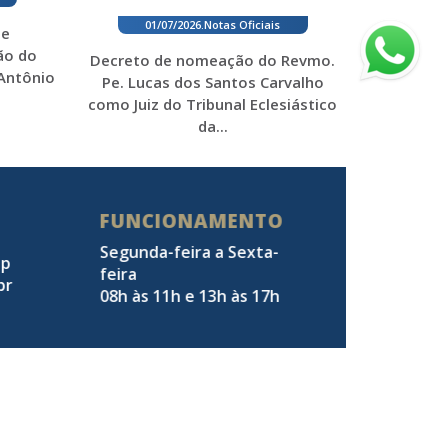
01/07/2026
.
Notas Oficiais
 e
ão do
Decreto de nomeação do Revmo.
 Antônio
Pe. Lucas dos Santos Carvalho
como Juiz do Tribunal Eclesiástico
da...
FUNCIONAMENTO
Segunda-feira a Sexta-
pp
feira
br
08h às 11h e 13h às 17h