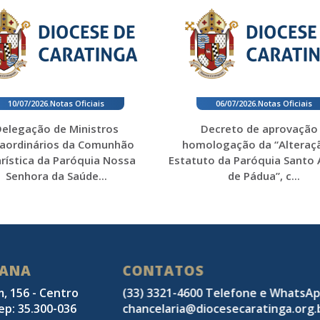
10/07/2026
.
Notas Oficiais
06/07/2026
.
Notas Oficiais
elegação de Ministros
Decreto de aprovação
raordinários da Comunhão
homologação da “Alteraç
rística da Paróquia Nossa
Estatuto da Paróquia Santo
Senhora da Saúde...
de Pádua”, c...
SANA
CONTATOS
m, 156 - Centro
(33) 3321-4600 Telefone e WhatsA
ep: 35.300-036
chancelaria@diocesecaratinga.org.