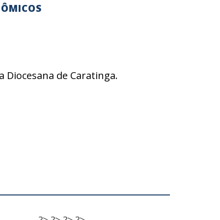
NÔMICOS
 Diocesana de Caratinga.
?>
?>
?>
?>