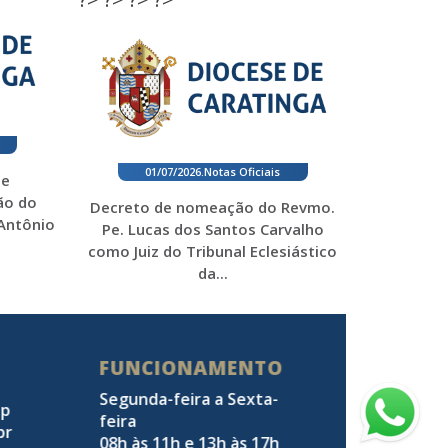
01/07/2026
.
Notas Oficiais
 e
ão do
Decreto de nomeação do Revmo.
 Antônio
Pe. Lucas dos Santos Carvalho
como Juiz do Tribunal Eclesiástico
da...
FUNCIONAMENTO
Segunda-feira a Sexta-
pp
feira
br
08h às 11h e 13h às 17h